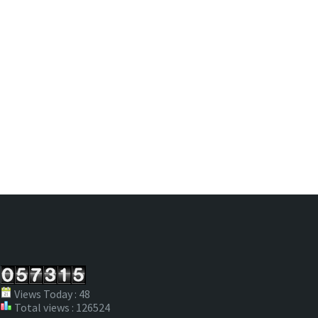
Views Today : 48
Total views : 126524