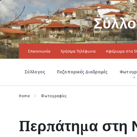
Skip
Skip
Skip
to
to
to
content
main
footer
Σύλλο
navigation
Επικοινωνία
Χρήσιμα Τηλέφωνα
Αφιέρωμα στα 5
Σύλλογος
Πεζοπορικές Διαδρομές
Φωτογρ
Home
Φωτογραφίες
Περπάτημα στη 