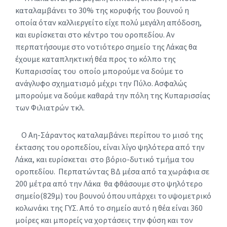
καταλαμβάνει το 30% της κορυφής του βουνού η
οποία όταν καλλιεργείτο είχε πολύ μεγάλη απόδοση,
και ευρίσκεται στο κέντρο του οροπεδίου. Αν
περπατήσουμε στο νοτιότερο σημείο της Λάκας θα
έχουμε καταπληκτική θέα προς το κόλπο της
Κυπαρισσίας του οποίο μπορούμε να δούμε το
ανάγλυφο σχηματισμό μέχρι την Πύλο. Ασφαλώς
μπορούμε να δούμε καθαρά την πόλη της Κυπαρισσίας
των Φιλιατρών τκλ.
Ο Αη-Σάραντος καταλαμβάνει περίπου το μισό της
έκτασης του οροπεδίου, είναι λίγο ψηλότερα από την
Λάκα, και ευρίσκεται στο βόριο-δυτικό τμήμα του
οροπεδίου. Περπατώντας ΒΔ μέσα από τα χωράφια σε
200 μέτρα από την Λάκα θα φθάσουμε στο ψηλότερο
σημείο(829μ) του βουνού όπου υπάρχει το υψομετρικό
κολωνάκι της ΓΥΣ. Από το σημείο αυτό η θέα είναι 360
μοίρες και μπορείς να χορτάσεις την φύση και τον