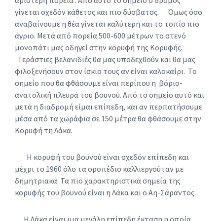
αριστερή πορεία . Από αυτό το σημείο ο δρόμος
γίνεται σχεδόν κάθετος και πιο δύσβατος. Όμως όσο
αναβαίνουμε η θέα γίνεται καλύτερη και το τοπίο πιο
άγριο. Μετά από πορεία 500-600 μέτρων το στενό
μονοπάτι μας οδηγεί στην κορυφή της Κορυφής.
Τεράστιες βελανιδιές θα μας υποδεχθούν και θα μας
φιλοξενήσουν στον ίσκιο τους αν είναι καλοκαίρι. Το
σημείο που θα φθάσουμε είναι περίπου η βόριο-
ανατολική πλευρά του βουνού. Από το σημείο αυτό και
μετά η διαδρομή είμαι επίπεδη, και αν περπατήσουμε
μέσα από τα χωράφια σε 150 μέτρα θα φθάσουμε στην
Κορυφή τη Λάκα.
Η κορυφή του βουνού είναι σχεδόν επίπεδη και
μέχρι το 1960 όλο τα οροπέδιο καλλιεργούταν με
δημητριακά. Τα πιο χαρακτηριστικά σημεία της
κορυφής του βουνού είναι η Λάκα και ο Αη-Σάραντος.
Η Λάκα είναι μια μεγάλη επίπεδη έκταση η οποία