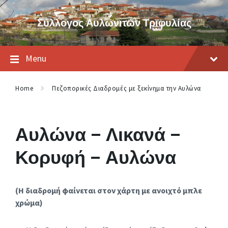
Skip
Skip
Skip
to
to
to
Σύλλογος Αυλωνιτών Τριφυλίας
content
main
footer
navigation
Menu
Home
Πεζοπορικές Διαδρομές με ξεκίνημα την Αυλώνα
Αυλώνα – Λικανά –
Κορυφή – Αυλώνα
(Η διαδρομή φαίνεται στον χάρτη με ανοιχτό μπλε
χρώμα)