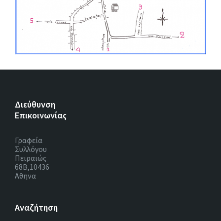
Διεύθυνση
Επικοινωνίας
Γραφεία
Συλλόγου
Πειραιώς
68Β,10436
Αθηνα
Αναζήτηση