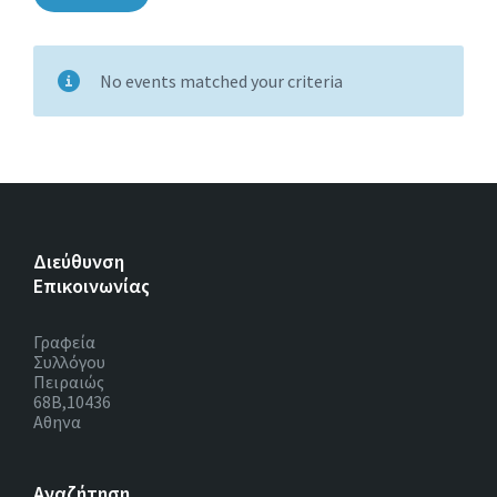
No events matched your criteria
Διεύθυνση
Επικοινωνίας
Γραφεία
Συλλόγου
Πειραιώς
68Β,10436
Αθηνα
Αναζήτηση