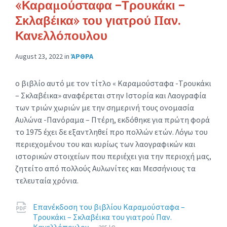
«Καραμούσταφα –Τρουκάκι –
Σκλαβέικα» του γιατρού Παν.
Κανελλόπουλου
August 23, 2022
in
ΆΡΘΡΑ
ο βιβλίο αυτό με τον τίτλο « Καραμούσταφα -Τρουκάκι
– Σκλαβέικα» αναφέρεται στην Ιστορία και Λαογραφία
των τριών χωριών με την σημερινή τους ονομασία
Αυλώνα -Πανόραμα – Πτέρη, εκδόθηκε για πρώτη φορά
το 1975 έχει δε εξαντληθεί προ πολλών ετών. Λόγω του
περιεχομένου του και κυρίως των λαογραφικών και
ιστορικών στοιχείων που περιέχει για την περιοχή μας,
ζητείτο από πολλούς Αυλωνίτες και Μεσσήνιους τα
τελευταία χρόνια.
Attachments
Επανέκδοση του βιβλίου Καραμούσταφα –
Τρουκάκι – Σκλαβέικα του γιατρού Παν.
File
pdf
File