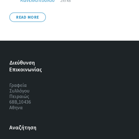
Κανελλόπουλου
295 kB
extension:
size:
READ MORE
Διεύθυνση
Επικοινωνίας
Γραφεία
Συλλόγου
Πειραιώς
68Β,10436
Αθηνα
Αναζήτηση